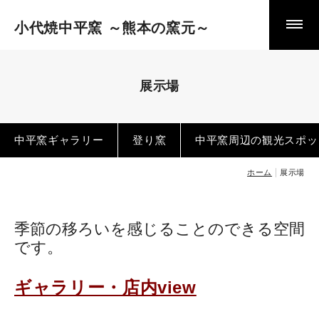
小代焼中平窯 ～熊本の窯元～
スタッフ＆こだわり
やきもの日記 ～日々作陶の巻～
やきもの日記 ～とある窯元の主張～
展示場
中平窯の作品・ pottery works
中平窯ギャラリー
登り窯
中平窯周辺の観光スポッ
食器
ホーム
展示場
酒器
花器
立体作品
季節の移ろいを感じることのできる空間
です。
茶器・茶の湯の器
ギャラリー・店内view
小代焼とは 歴史と特徴