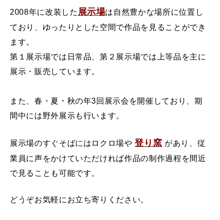
歴史
展示場
2008年に改装した
は自然豊かな場所に位置し
特徴
ており、ゆったりとした空間で作品を見ることができ
しょうだいやき入門
ます。
牝小路家と葛城家
第１展示場では日常品、第２展示場では上等品を主に
瀬上窯
展示・販売しています。
小代焼の源流
小代焼 窯元の会
また、春・夏・秋の年3回展示会を開催しており、期
間中には野外展示も行います。
展示場
登り窯
展示場のすぐそばにはロクロ場や
があり、従
中平窯ギャラリー
業員に声をかけていただければ作品の制作過程を間近
登り窯
で見ることも可能です。
中平窯周辺の観光スポット
どうぞお気軽にお立ち寄りください。
器の扱い方・初めての方へ