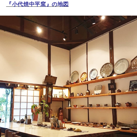
『小代焼中平窯』の地図
展示会情報
工房見学
ギフト・贈答品
よくある質問
お客様の声
リンク・参考資料
プロフィール