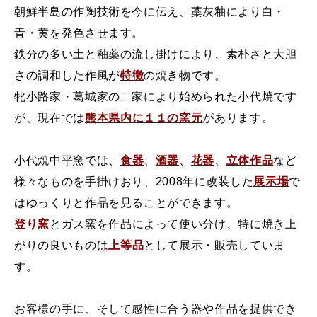
朝鮮半島の作陶技術を今に伝え、藁灰釉により白・
展示会情報
青・黄を発色させます。
鉄分の多い土と釉薬の流し掛けにより、素朴さと大胆
さの調和した作風が
特徴
の焼き物です。
工房見学
牝小路家・葛城家の二家により始められた小代焼です
が、現在では
熊本県内に１１の窯元
があります。
ギフト・贈答品
小代焼中平窯では、
食器
、
酒器
、
花器
、
立体作品
など
よくある質問
様々なものを手掛けおり、2008年に改装した
展示場
で
はゆっくりと作品を見ることができます。
お客様の声
登り窯
とガス窯を作品によって使い分け、特に焼き上
がりの良いものは
上等品
として展示・販売していま
リンク・参考資料
す。
プロフィール
お客様の手に、そして感性に合う器や作品を提供でき