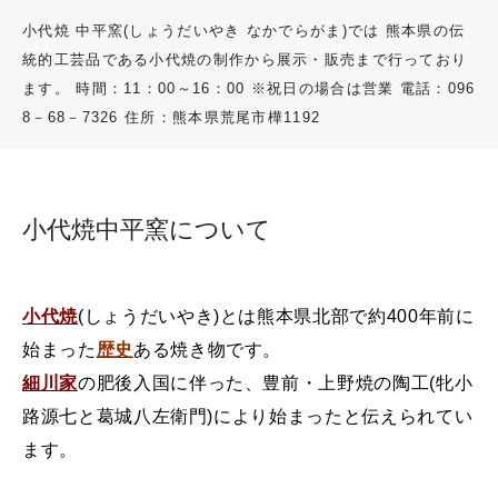
歴史
小代焼 中平窯(しょうだいやき なかでらがま)では
熊本県の伝
特徴
統的工芸品である小代焼の制作から展示・販売まで行っており
しょうだいやき入門
ます。
時間：11：00～16：00
※祝日の場合は営業
電話：096
牝小路家と葛城家
8－68－7326
住所：熊本県荒尾市樺1192
瀬上窯
小代焼の源流
小代焼 窯元の会
小代焼中平窯について
展示場
小代焼
(しょうだいやき)とは熊本県北部で約400年前に
中平窯ギャラリー
始まった
歴史
ある焼き物です。
登り窯
細川家
の肥後入国に伴った、豊前・上野焼の陶工(牝小
中平窯周辺の観光スポット
路源七と葛城八左衛門)により始まったと伝えられてい
ます。
器の扱い方・初めての方へ