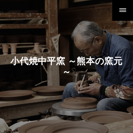
スタッフ＆こだわり
やきもの日記 ～日々作陶の巻～
やきもの日記 ～とある窯元の主張～
中平窯の作品・ pottery works
小代焼中平窯 ～熊本の窯元
食器
～
酒器
花器
立体作品
茶器・茶の湯の器
小代焼とは 歴史と特徴