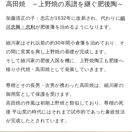
高田焼 ～上野焼の系譜を継ぐ肥後陶～
加藤清正の子：忠広が1632年に改易され、代わりに
細
川忠興・忠利
が肥後藩を治めるようになります。
細川家はそれ以前の約30年間小倉藩を治めており、そ
の間に窯業を興し上野焼の基礎が完成します。
そして細川家の肥後入国を機に、上野焼陶工も肥後へ
移り小代焼・高田焼として発展していきます。
尊楷とその長男・次男が携わった高田焼は、細川家の
御用窯として保護を受けます。
高田焼の作風は初期上野焼と類似しており、尊楷の死
後 平山窯の時代にはそれまで試作的であった象嵌技法
が完成したとされています。