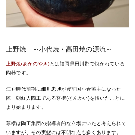
上野焼 ～小代焼・高田焼の源流～
上野焼(あがのやき)
とは福岡県田川郡で焼かれている
陶器です。
江戸時代前期に
細川忠興
が豊前国小倉藩主になった
際、朝鮮人陶工である尊楷(そんかい)を招いたことに
より始まります。
尊楷は陶工集団の指導者的な立場にいたと考えられて
いますが、その実態には不明な点も多くあります。