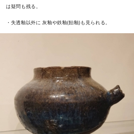
は疑問も残る。
地図・アクセス方法
・失透釉以外に 灰釉や鉄釉(飴釉)も見られる。