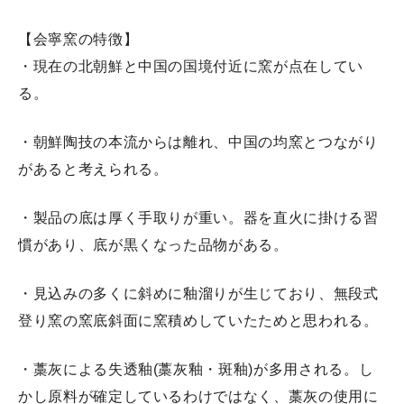
【会寧窯の特徴】
展示会情報
・現在の北朝鮮と中国の国境付近に窯が点在してい
る。
工房見学
・朝鮮陶技の本流からは離れ、中国の均窯とつながり
ギフト・贈答品
があると考えられる。
・製品の底は厚く手取りが重い。器を直火に掛ける習
よくある質問
慣があり、底が黒くなった品物がある。
お客様の声
・見込みの多くに斜めに釉溜りが生じており、無段式
登り窯の窯底斜面に窯積めしていたためと思われる。
リンク・参考資料
・藁灰による失透釉(藁灰釉・斑釉)が多用される。し
プロフィール
かし原料が確定しているわけではなく、藁灰の使用に