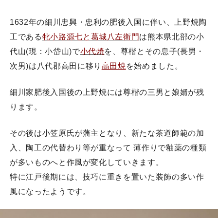
1632年の細川忠興・忠利の肥後入国に伴い、上野焼陶
工である
牝小路源七と葛城八左衛門
は熊本県北部の小
代山(現：小岱山)で
小代焼
を、尊楷とその息子(長男・
次男)は八代郡高田に移り
高田焼
を始めました。
細川家肥後入国後の上野焼には尊楷の三男と娘婿が残
ります。
その後は小笠原氏が藩主となり、新たな茶道師範の加
入、陶工の代替わり等が重なって 薄作りで釉薬の種類
が多いものへと作風が変化していきます。
特に江戸後期には、技巧に重きを置いた装飾の多い作
風になったようです。