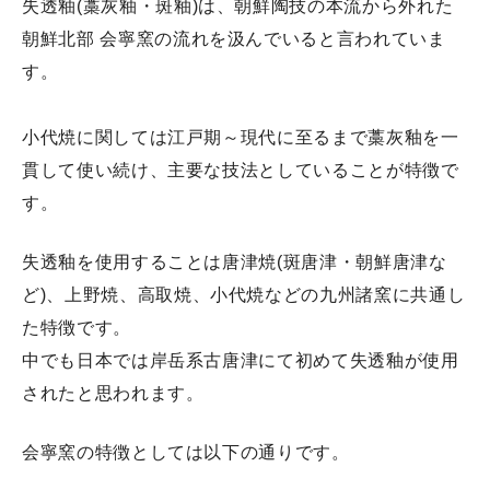
歴史
失透釉(藁灰釉・斑釉)は、朝鮮陶技の本流から外れた
特徴
朝鮮北部 会寧窯の流れを汲んでいると言われていま
しょうだいやき入門
す。
牝小路家と葛城家
小代焼に関しては江戸期～現代に至るまで藁灰釉を一
瀬上窯
貫して使い続け、主要な技法としていることが特徴で
小代焼の源流
す。
小代焼 窯元の会
失透釉を使用することは唐津焼(斑唐津・朝鮮唐津な
展示場
ど)、上野焼、高取焼、小代焼などの九州諸窯に共通し
中平窯ギャラリー
た特徴です。
登り窯
中でも日本では岸岳系古唐津にて初めて失透釉が使用
中平窯周辺の観光スポット
されたと思われます。
会寧窯の特徴としては以下の通りです。
器の扱い方・初めての方へ