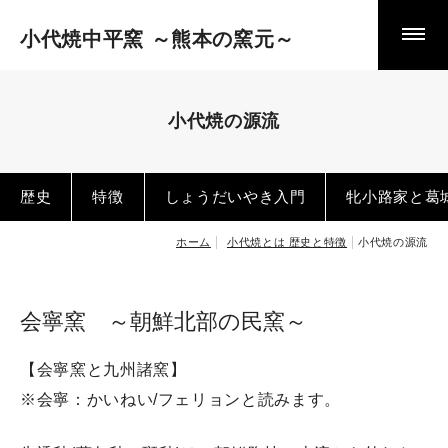
小代焼中平窯 ～熊本の窯元～
スタッフ＆こだわり
やきもの日記 ～日々作陶の巻～
やきもの日記 ～とある窯元の主張～
小代焼の源流
中平窯の作品・ pottery works
歴史
特徴
しょうだいやき入門
牝小路家と葛
食器
ホーム
小代焼とは 歴史と特徴
小代焼の源流
酒器
花器
立体作品
会寧窯 ～朝鮮北部の民窯～
茶器・茶の湯の器
【会寧窯と九州諸窯】
※会寧：かいねい/フェリョンと読みます。
小代焼とは 歴史と特徴