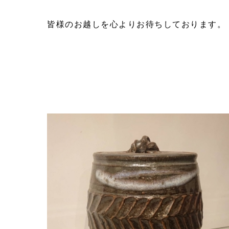
皆様のお越しを心よりお待ちしております。
器の扱い方・初めての方へ
展示会情報
工房見学
ギフト・贈答品
よくある質問
お客様の声