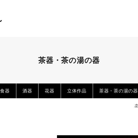
～
茶器・茶の湯の器
s
食器
酒器
花器
立体作品
茶器・茶の湯の器