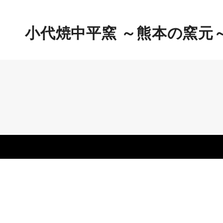
スタッフ＆こだわり
小代焼中平窯 ～熊本の窯元
やきもの日記 ～日々作陶の巻～
やきもの日記 ～とある窯元の主張～
中平窯の作品・ pottery work
食器
酒器
花器
立体作品
茶器・茶の湯の器