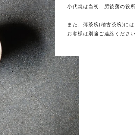
小代焼は当初、肥後藩の役
また、薄茶碗(稽古茶碗)に
お客様は別途ご連絡くださ