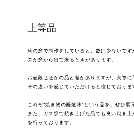
小代焼とは 歴史と特徴
歴史
上等品
特徴
しょうだいやき入門
牝小路家と葛城家
薪の窯で制作をしていると、数は少ないです
瀬上窯
のが窯から出て来るときがあります。
小代焼の源流
小代焼 窯元の会
お値段はほかの品と差がありますが、実際に
その違いを感じていただけると信じておりま
展示場
これぞ“焼き物の醍醐味”という品を、ぜひ展
中平窯ギャラリー
また、ガス窯で焼き上げた品でも良い焼き上
登り窯
を行っております。
中平窯周辺の観光スポット