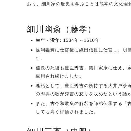
おり、細川家の歴史を学ぶことは熊本の文化理
細川幽斎（藤孝）
生年・没年
: 1534年～1610年
足利義輝に仕官後に織田信長に仕官し、明
す。
信長の死後も豊臣秀吉、徳川家康に仕え、
重用され続けました。
逸話として、豊臣秀吉の所持する大井戸茶
の即興の歌が秀吉の怒りを収めたという話
また、古今和歌集の解釈を師弟伝承する「
しても高く評価されました。