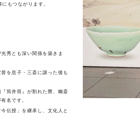
解にもつながります。
智光秀とも深い関係を築きま
家督を息子・三斎に譲った後も
碗『筒井筒』が割れた際、幽斎
が有名です。
古今伝授」を継承し、文化人と