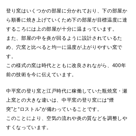
歴史
特徴
登り窯はいくつかの部屋に分かれており、下の部屋か
しょうだいやき入門
ら順番に焼き上げていくため下の部屋が目標温度に達
するころには上の部屋が十分に温まっています。
牝小路家と葛城家
また、部屋の中を炎が回るように設計されているた
瀬上窯
め、穴窯と比べると均一に温度が上がりやすい窯で
小代焼の源流
す。
小代焼 窯元の会
この様式の窯は時代とともに改良されながら、400年
前の技術を今に伝えています。
展示場
中平窯ギャラリー
中平窯の登り窯と江戸時代に稼働していた瓶焼窯・瀬
登り窯
上窯との大きな違いは、中平窯の登り窯には“煙
中平窯周辺の観光スポット
突”と“ロストル”が備わっていることです。
このことにより、空気の流れや炎の質などを調整しや
すくなっています。
器の扱い方・初めての方へ