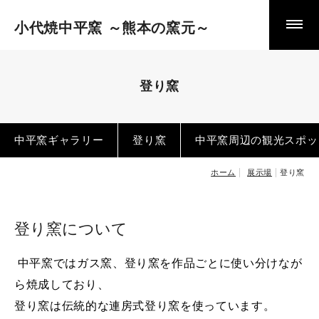
小代焼中平窯 ～熊本の窯元～
スタッフ＆こだわり
やきもの日記 ～日々作陶の巻～
やきもの日記 ～とある窯元の主張～
登り窯
中平窯の作品・ pottery works
中平窯ギャラリー
登り窯
中平窯周辺の観光スポッ
食器
ホーム
展示場
登り窯
酒器
花器
立体作品
登り窯について
茶器・茶の湯の器
中平窯ではガス窯、登り窯を作品ごとに使い分けなが
ら焼成しており、
小代焼とは 歴史と特徴
登り窯は伝統的な連房式登り窯を使っています。