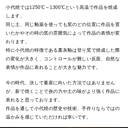
小代焼では1250℃～1300℃という高温で作品を焼成
展示会情報
します。
同じ土、同じ釉薬を使っても窯のどの位置に作品を置
工房見学
いたかやその時の窯の雰囲気によって作品の表情が変
わります。
特に小代焼の特徴である藁灰釉は登り窯で焼成した際
ギフト・贈答品
の変化が大きく、コントロールが難しい反面、自然な
表情が作品に表れることが大きな魅力です。
よくある質問
今の時代、決して量産に向いた方法ではありません
お客様の声
が、薪で焼くことで炎の力や土の味がより強く作品に
表れると思っております。
リンク・参考資料
作品を通して小代焼の歴史や技術、手作りならではの
温かみを感じていただければ幸いです。
プロフィール